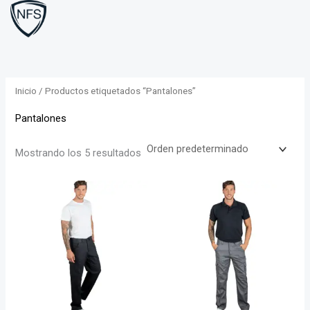
Ir
al
contenido
Inicio
/ Productos etiquetados “Pantalones”
Pantalones
Mostrando los 5 resultados